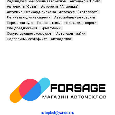
Индивидуальный пошив авточехлов
Авточехлы "Ромб"
Авточехлы "Соты"
Авточехлы "Анаконда"
Авточехлы жаккард/экокожа
Авточехлы "Автопилот"
Летние накидки на сидения
Автомобильные коврики
Перетяжка руля
Подлокотники
Накладки на пороги
Спецпредложения
Брызговики"
Сопутствующие аксессуары
Авточехлы-майки
Подарочный сертификат
Автоодеяло
avtopled@yandex.ru