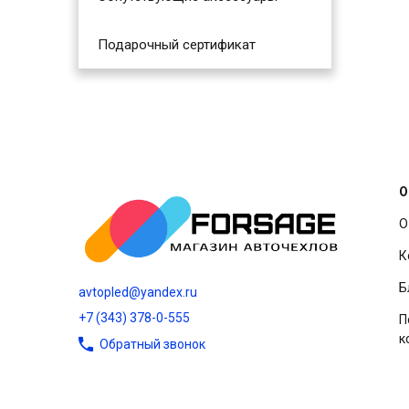
Подарочный сертификат
О
О
К
Б
avtopled@yandex.ru
+7 (343) 378-0-555
П
к
Обратный звонок