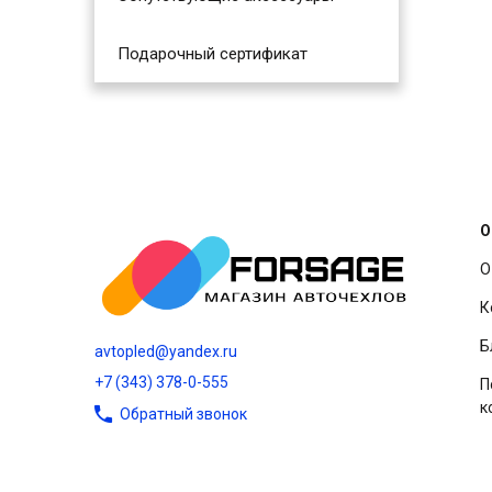
Подарочный сертификат
О
О
К
Б
avtopled@yandex.ru
+7 (343) 378-0-555
П
к
Обратный звонок