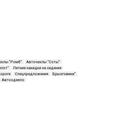
ехлы "Ромб"
Авточехлы "Соты"
илот"
Летние накидки на сидения
пороги
Спецпредложения
Брызговики"
Автоодеяло