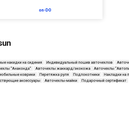
on-DO
sun
ые накидки на сидения
Индивидуальный пошив авточехлов
Авточ
ехлы "Анаконда"
Авточехлы жаккард/экокожа
Авточехлы "Автоп
мобильные коврики
Перетяжка руля
Подлокотники
Накладки на 
тствующие аксессуары
Авточехлы-майки
Подарочный сертификат