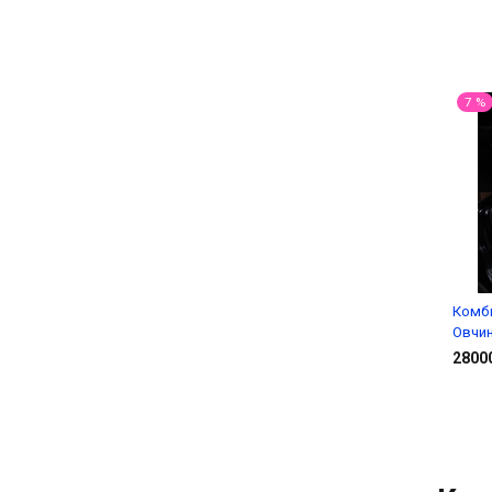
7 %
Комб
Овчин
2800