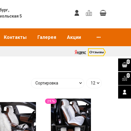
еринбург,
мольская 5
Контакты
Галерея
Акции
0
0
29 %