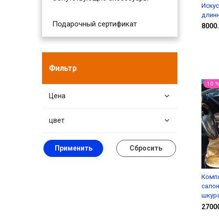
Искус
длинн
Подарочный сертификат
8000.
Фильтр
10 
Цена
цвет
Применить
Сбросить
Компл
салон
шкура
2700