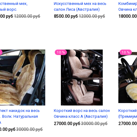
ственный мех,
Искусственный мех на весь
Комбинир
ый ворс.
салон Лиса (Австралия)
Овчина кл
00 руб
12000.00 руб
8500.00 руб
12000.00 руб
18000.00
Подробнее
Подробнее
%
10 %
10 %
ект накидок на весь
Короткий ворс на весь салон
Короткий
. Волк. Натуральная
Овчина класс А (Австралия)
(Премиум
.
27000.00 руб
30000.00 руб
27000.00
0.00 руб
30000.00 руб
Подробнее