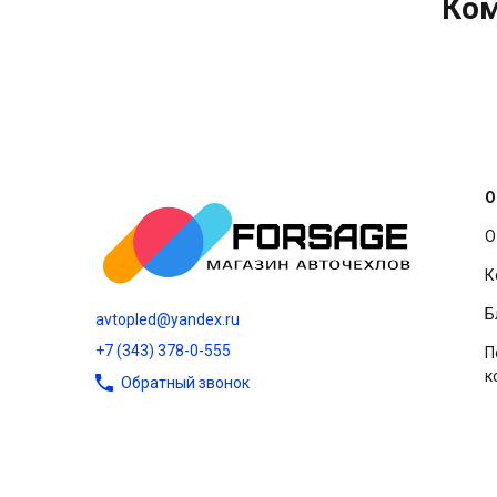
Ком
О
О
К
Б
avtopled@yandex.ru
+7 (343) 378-0-555
П
к
Обратный звонок
|