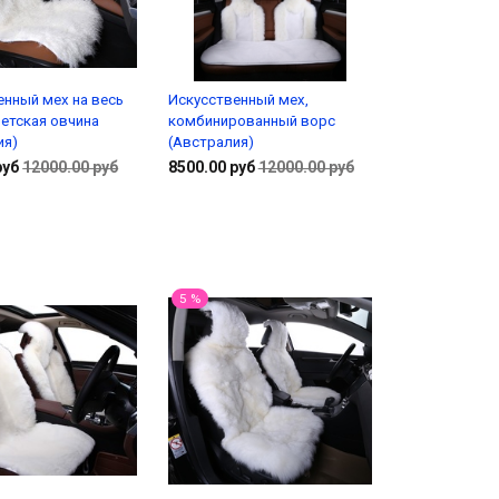
енный мех на весь
Искусственный мех,
бетская овчина
комбинированный ворс
ия)
(Австралия)
руб
12000.00 руб
8500.00 руб
12000.00 руб
В корзину
Подробнее
5 %