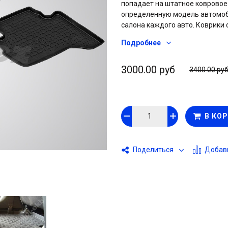
попадает на штатное ковровое
определенную модель автомоби
салона каждого авто. Коврики
резина не “дубеет” и не ломае
Подробнее
погоде. На обратной стороне 
позволяет коврам надежно дер
Автоковрики с высоким бортом
3000.00 руб
3400.00 ру
свои свойства весь срок служб
загрязнении достаточно проте
В КО
Добави
Поделиться