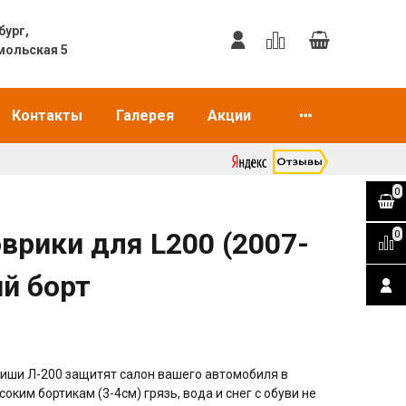
еринбург,
мольская 5
Контакты
Галерея
Акции
0
врики для L200 (2007-
0
ий борт
иши Л-200 защитят салон вашего автомобиля в
ким бортикам (3-4см) грязь, вода и снег с обуви не