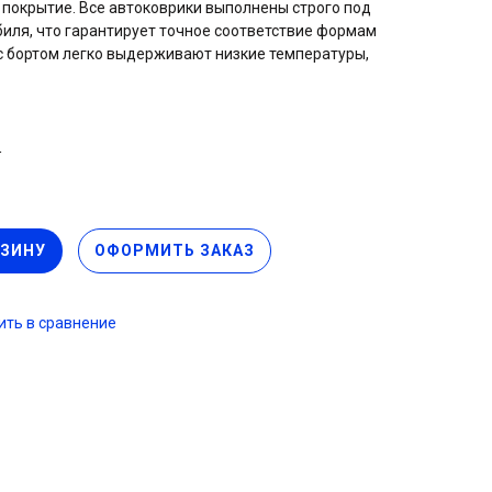
 покрытие. Все автоковрики выполнены строго под
ля, что гарантирует точное соответствие формам
 с бортом легко выдерживают низкие температуры,
тся на морозе, сохраняет эластичность при любой
изделия размещены шипы противоскольжения, что
жаться за штатный ворс и не съезжать под педали.
 не деформируются со временем, резина сохраняет
б
ы. Коврики не требуют особого ухода, при небольшом
реть их тряпкой или влажной салфеткой.
РЗИНУ
ОФОРМИТЬ ЗАКАЗ
ть в сравнение