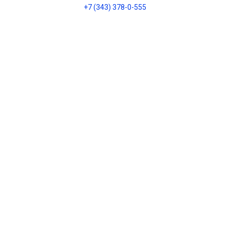
+7 (343) 378-0-555
Обратный звонок
О НАС
О компании
Контакты
Блог
Политика
конфиденциальности
ИНТЕРНЕТ-МАГАЗИН
Каталог
Оплата
Доставка и оплата
Установка