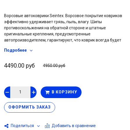
Ворсовые автоковрики Seintex. Ворсовое покрытие ковриков
эффективно удерживает грязь, пыль, влагу. Шипы
противоскольжения на обратной стороне и штатные
оригинальные крепления, предусмотренные
автопроизводителем, гарантируют, что коврик всегда будет
на своем месте. Прочная резиновая основа не позволяет воде
Подробнее
проникать на штатное ковровое покрытие автомобиля, вся
влага остается на коврике. Дополнительный, двойной слой
ковролина на водительском коврике «подпятник» - защитит
4490.00 руб
4950.00 руб
изделие от преждевременного износа под педальным узлом.
Обработанные капроновой тесьмой края придают эстетичный
вид и дополнительную прочность изделия. Плотный ворс в
сочетании с качественной резиновой основой и фабричным
В КОРЗИНУ
производством обеспечивают высокие эксплуатационные
характеристики на протяжении всего срока использования.
ОФОРМИТЬ ЗАКАЗ
Добавить в сравнение
Поделиться