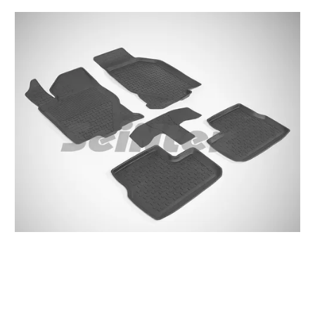
Резиновые коврики DATSUN ON-DO/MI-DO высокий борт