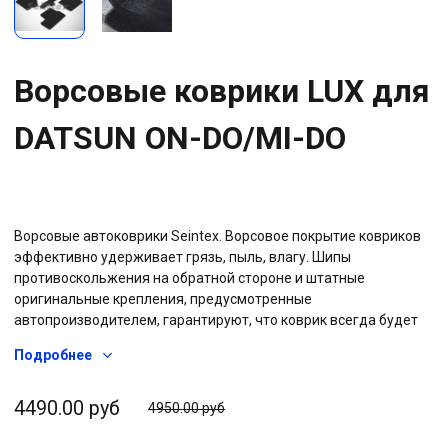
Ворсовые коврики LUX для
DATSUN ON-DO/MI-DO
Ворсовые автоковрики Seintex. Ворсовое покрытие ковриков
эффективно удерживает грязь, пыль, влагу. Шипы
противоскольжения на обратной стороне и штатные
оригинальные крепления, предусмотренные
автопроизводителем, гарантируют, что коврик всегда будет
на своем месте. Прочная резиновая основа не позволяет воде
Подробнее
проникать на штатное ковровое покрытие автомобиля, вся
влага остается на коврике. Дополнительный, двойной слой
ковролина на водительском коврике «подпятник» - защитит
4490.00 руб
4950.00 руб
изделие от преждевременного износа под педальным узлом.
Обработанные капроновой тесьмой края придают эстетичный