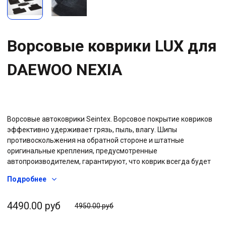
Ворсовые коврики LUX для
DAEWOO NEXIA
Ворсовые автоковрики Seintex. Ворсовое покрытие ковриков
эффективно удерживает грязь, пыль, влагу. Шипы
противоскольжения на обратной стороне и штатные
оригинальные крепления, предусмотренные
автопроизводителем, гарантируют, что коврик всегда будет
на своем месте. Прочная резиновая основа не позволяет воде
Подробнее
проникать на штатное ковровое покрытие автомобиля, вся
влага остается на коврике. Дополнительный, двойной слой
ковролина на водительском коврике «подпятник» - защитит
4490.00 руб
4950.00 руб
изделие от преждевременного износа под педальным узлом.
Обработанные капроновой тесьмой края придают эстетичный