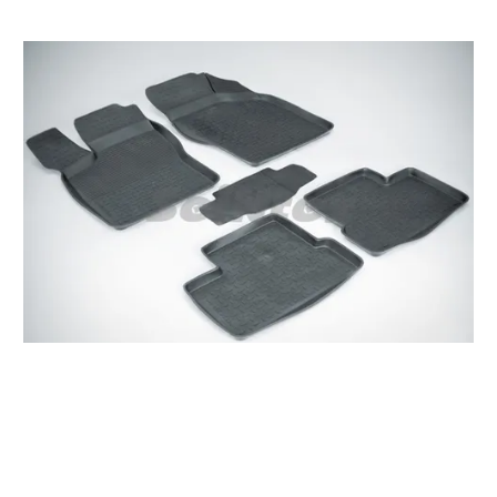
Резиновые коврики DAEWOO NEXIA высокий борт