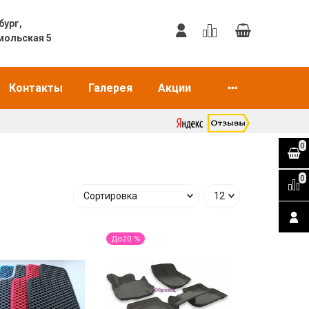
еринбург,
мольская 5
Контакты
Галерея
Акции
0
0
До20 %