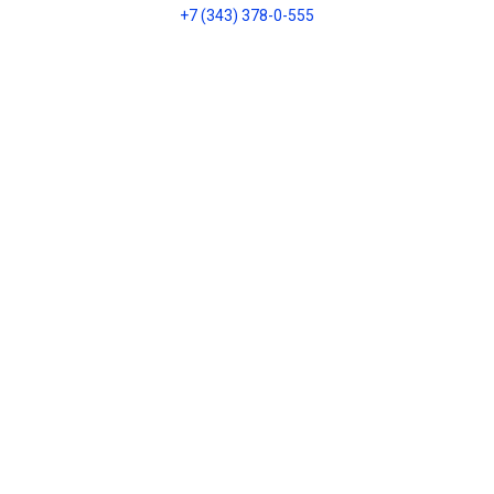
+7 (343) 378-0-555
Обратный звонок
О НАС
О компании
Контакты
Блог
Политика
конфиденциальности
ИНТЕРНЕТ-МАГАЗИН
Каталог
Оплата
Доставка и оплата
Установка