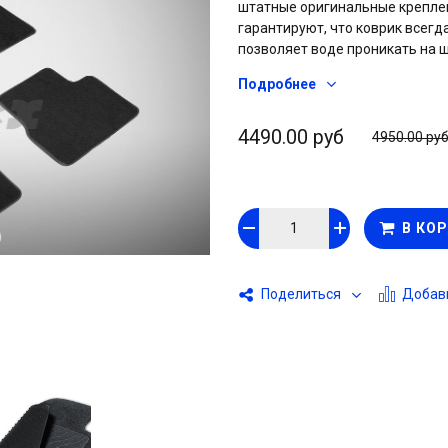
штатные оригинальные крепле
гарантируют, что коврик всегд
позволяет воде проникать на 
остается на коврике. Дополни
Подробнее
коврике «подпятник» - защити
педальным узлом. Обработанн
и дополнительную прочность и
4490.00 руб
4950.00 ру
резиновой основой и фабричн
эксплуатационные характерист
В КО
Добави
Поделиться