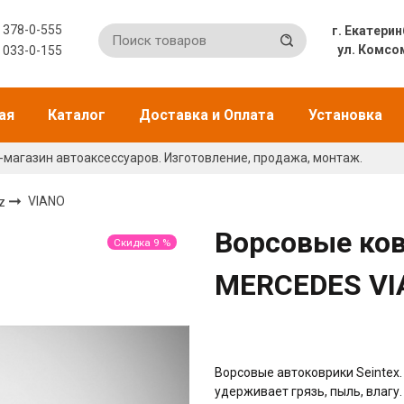
) 378-0-555
г. Екат
ул. Комсо
) 033-0-155
ая
Каталог
Доставка и Оплата
Установка
-магазин автоаксессуаров. Изготовление, продажа, монтаж.
nz
VIANO
Ворсовые ков
Скидка 9 %
MERCEDES VI
Ворсовые автоковрики Seintex
удерживает грязь, пыль, влагу