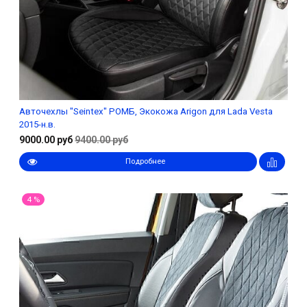
Авточехлы "Seintex" РОМБ, Экокожа Arigon для Lada Vesta
2015-н.в.
9000.00 руб
9400.00 руб
Подробнее
4 %