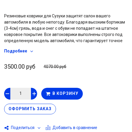
Резиновые коврики для Сузуки защитят салон вашего
автомобиля в любую непогоду. Благодаря высоким бортикам
(3-4см) грязь, вода и снег с обуви не попадает на штатное
ковровое покрытие. Все автоковрики выполнены строго под
определенную модель автомобиля, что гарантирует точное
соответствие формам салона каждого авто. Коврики с бортом
Подробнее
легко выдерживают низкие температуры, резина не “дубеет” и
не ломается на морозе, сохраняет эластичность при любой
погоде. На обратной стороне изделия размещены шипы
3500.00 руб
4070.00 руб
противоскольжения, что позволяет коврам надежно
держаться за штатный ворс и не съезжать под педали.
Автоковрики с высоким бортом не деформируются со
временем, резина сохраняет свои свойства весь срок службы.
В КОРЗИНУ
Коврики не требуют особого ухода, при небольшом
загрязнении достаточно протереть их тряпкой или влажной
салфеткой.
ОФОРМИТЬ ЗАКАЗ
Добавить в сравнение
Поделиться