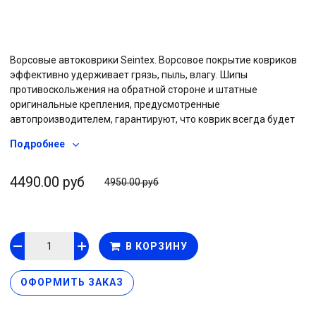
Ворсовые автоковрики Seintex. Ворсовое покрытие ковриков
эффективно удерживает грязь, пыль, влагу. Шипы
противоскольжения на обратной стороне и штатные
оригинальные крепления, предусмотренные
автопроизводителем, гарантируют, что коврик всегда будет
на своем месте. Прочная резиновая основа не позволяет воде
Подробнее
проникать на штатное ковровое покрытие автомобиля, вся
влага остается на коврике. Дополнительный, двойной слой
ковролина на водительском коврике «подпятник» - защитит
4490.00 руб
4950.00 руб
изделие от преждевременного износа под педальным узлом.
Обработанные капроновой тесьмой края придают эстетичный
вид и дополнительную прочность изделия. Плотный ворс в
сочетании с качественной резиновой основой и фабричным
В КОРЗИНУ
производством обеспечивают высокие эксплуатационные
характеристики на протяжении всего срока использования.
ОФОРМИТЬ ЗАКАЗ