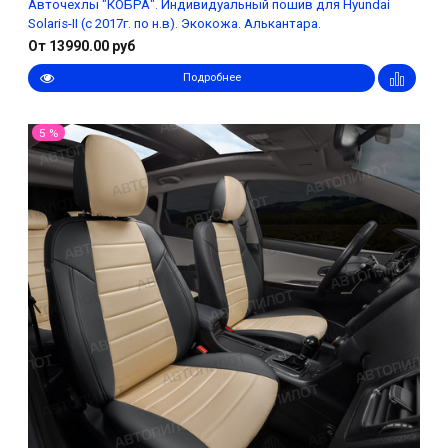
Авточехлы "КОБРА". Индивидуальный пошив для Hyundai
Solaris-II (с 2017г. по н.в). Экокожа. Алькантара.
От 13990.00 руб
Подробнее
5 %