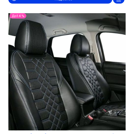
До14 %