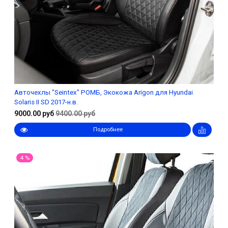
Авточехлы "Seintex" РОМБ, Экокожа Arigon для Hyundai
Solaris II SD 2017-н.в.
9000.00 руб
9400.00 руб
Подробнее
4 %