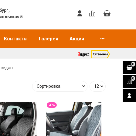
еринбург,
мольская 5
Контакты
Галерея
Акции
0
) седан
0
4 %