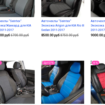
ехлы "Seintex".
Авточехлы "Seintex"
Авточехл
ожа/Жаккард для KIA
Экокожа Arigon для KIA Rio III
Экокожа A
I 2011-2017
Sedan 2011-2017
2011-2017
00 руб
6700.00 руб
8500.00 руб
8750.00 руб
9000.00 
В корзину
Подробнее
%
До12 %
8 %