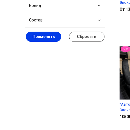
Экоко
Бренд
От 13
Состав
Применить
Сбросить
5 %
"Авто
Экок
1050