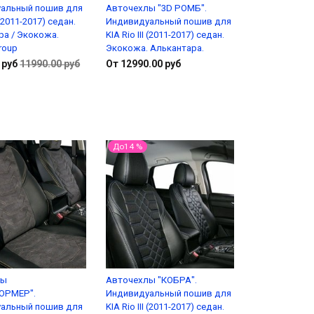
альный пошив для
Авточехлы "3D РОМБ".
I (2011-2017) седан.
Индивидуальный пошив для
ра / Экокожа.
KIA Rio III (2011-2017) седан.
roup
Экокожа. Алькантара.
 руб
11990.00 руб
От 12990.00 руб
Подробнее
Подробнее
До14 %
лы
Авточехлы "КОБРА".
ОРМЕР".
Индивидуальный пошив для
альный пошив для
KIA Rio III (2011-2017) седан.