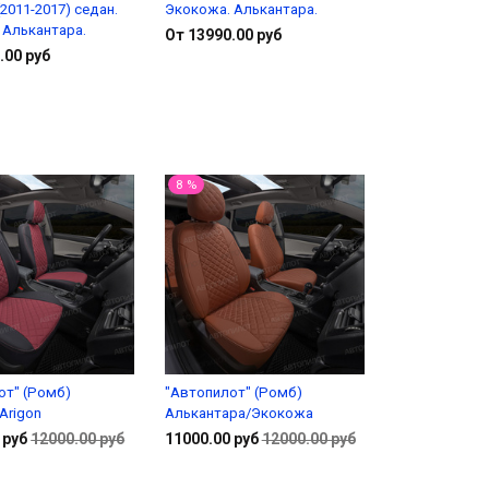
I (2011-2017) седан.
Экокожа. Алькантара.
 Алькантара.
От 13990.00 руб
.00 руб
Подробнее
Подробнее
8 %
от" (Ромб)
"Автопилот" (Ромб)
Arigon
Алькантара/Экокожа
 руб
12000.00 руб
11000.00 руб
12000.00 руб
Подробнее
Подробнее