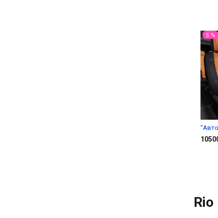
5 %
"Авто
1050
Rio