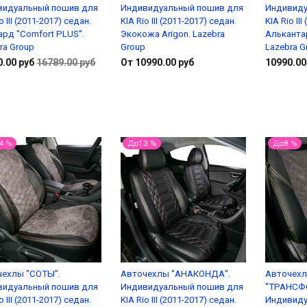
видуальный пошив для
Индивидуальный пошив для
Индивиду
o III (2011-2017) седан.
KIA Rio III (2011-2017) седан.
KIA Rio II
рд "Comfort PLUS".
Экокожа Arigon. Lazebra
Альканта
ra Group
Group
Lazebra G
0.00 руб
16789.00 руб
От 10990.00 руб
10990.00
В корзину
Подробнее
4 %
До13 %
До8 %
чехлы "СОТЫ".
Авточехлы "АНАКОНДА".
Авточех
видуальный пошив для
Индивидуальный пошив для
"ТРАНСФ
o III (2011-2017) седан.
KIA Rio III (2011-2017) седан.
Индивиду