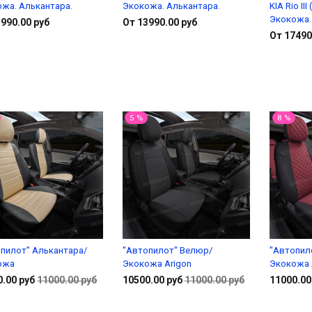
жа. Алькантара.
Экокожа. Алькантара.
KIA Rio II
Экокожа.
990.00 руб
От 13990.00 руб
От 17490
Подробнее
Подробнее
5 %
8 %
пилот" Алькантара/
"Автопилот" Велюр/
"Автопил
ожа
Экокожа Arigon
Экокожа 
0.00 руб
11000.00 руб
10500.00 руб
11000.00 руб
11000.00
Подробнее
В корзину