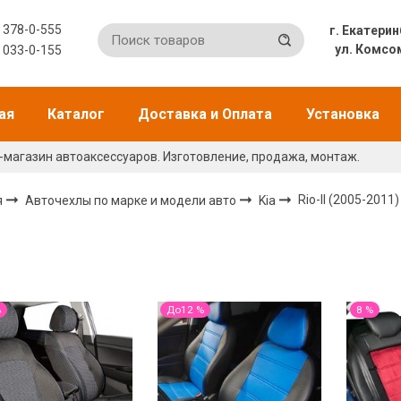
) 378-0-555
г. Екат
ул. Комсо
) 033-0-155
ая
Каталог
Доставка и Оплата
Установка
-магазин автоаксессуаров. Изготовление, продажа, монтаж.
я
Авточехлы по марке и модели авто
Kia
Rio-II (2005-2011
%
До12 %
8 %