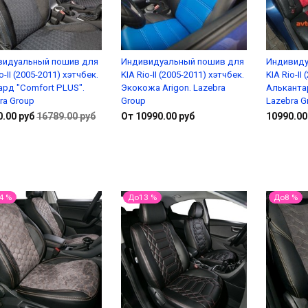
видуальный пошив для
Индивидуальный пошив для
Индивиду
o-II (2005-2011) хэтчбек.
KIA Rio-II (2005-2011) хэтчбек.
KIA Rio-II
рд "Comfort PLUS".
Экокожа Arigon. Lazebra
Альканта
ra Group
Group
Lazebra G
0.00 руб
16789.00 руб
От 10990.00 руб
10990.00
В корзину
Подробнее
4 %
До13 %
До8 %