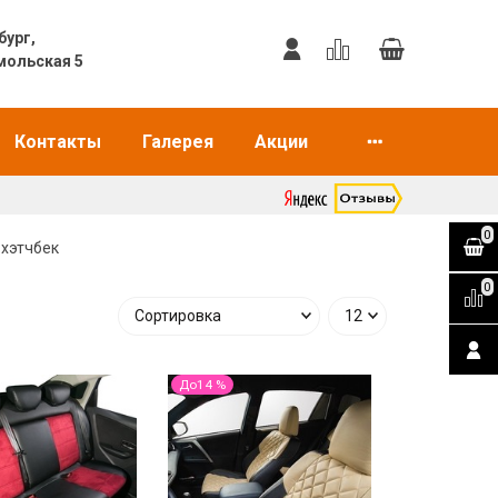
еринбург,
мольская 5
Контакты
Галерея
Акции
0
) хэтчбек
0
До14 %