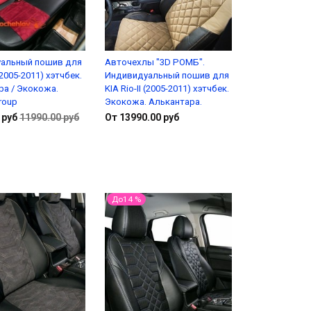
альный пошив для
Авточехлы "3D РОМБ".
 (2005-2011) хэтчбек.
Индивидуальный пошив для
ра / Экокожа.
KIA Rio-II (2005-2011) хэтчбек.
roup
Экокожа. Алькантара.
 руб
11990.00 руб
От 13990.00 руб
Подробнее
Подробнее
До14 %