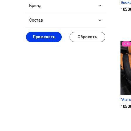
Экок
Бренд
1050
Состав
Применить
Сбросить
5 %
"Авто
1050