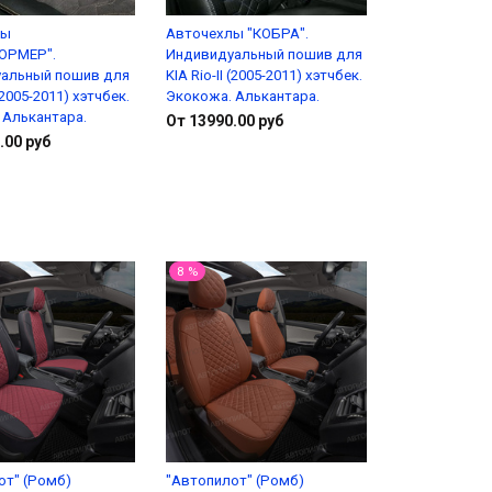
лы
Авточехлы "КОБРА".
ОРМЕР".
Индивидуальный пошив для
альный пошив для
KIA Rio-II (2005-2011) хэтчбек.
 (2005-2011) хэтчбек.
Экокожа. Алькантара.
 Алькантара.
От 13990.00 руб
.00 руб
Подробнее
Подробнее
8 %
от" (Ромб)
"Автопилот" (Ромб)