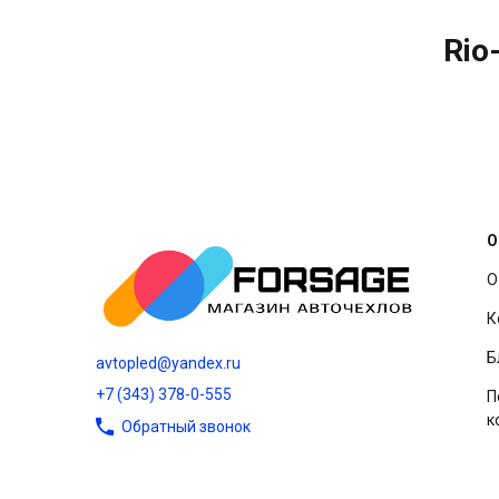
Rio
О
О
К
Б
avtopled@yandex.ru
+7 (343) 378-0-555
П
к
Обратный звонок