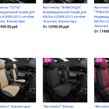
чехлы "СОТЫ".
Авточехлы "АНАКОНДА".
Авточех
видуальный пошив для
Индивидуальный пошив для
"ТРАНСФ
o-II (2005-2011) хэтчбек.
KIA Rio-II (2005-2011) хэтчбек.
Индивиду
жа. Алькантара.
Экокожа. Алькантара.
KIA Rio-II
Экокожа.
990.00 руб
От 13990.00 руб
От 17490
Подробнее
Подробнее
5 %
8 %
пилот" Алькантара/
"Автопилот" Велюр/
"Автопил