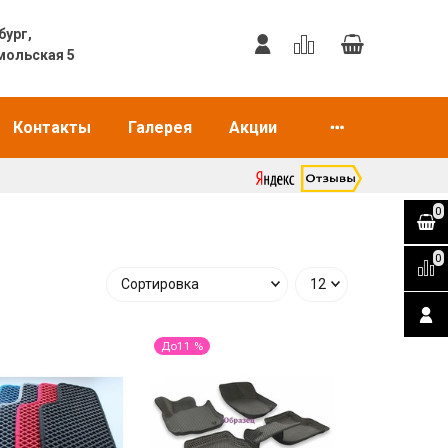
еринбург,
мольская 5
Контакты
Галерея
Акции
0
0
До11 %