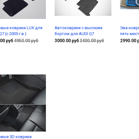
овые коврики LUX для
Автоковрики с высоким
Эва-ковр
7 (с 2005 г.в.)
бортом для AUDI Q7
пять мест
00 руб
4950.00 руб
3000.00 руб
3400.00 руб
2990.00 
В корзину
В корзину
овые 3D коврики