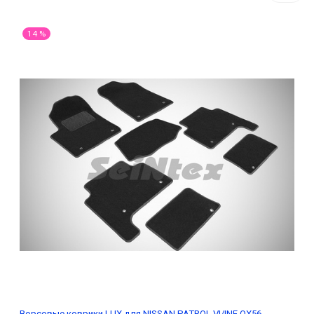
14 %
Ворсовые коврики LUX для NISSAN PATROL VI/INF QX56