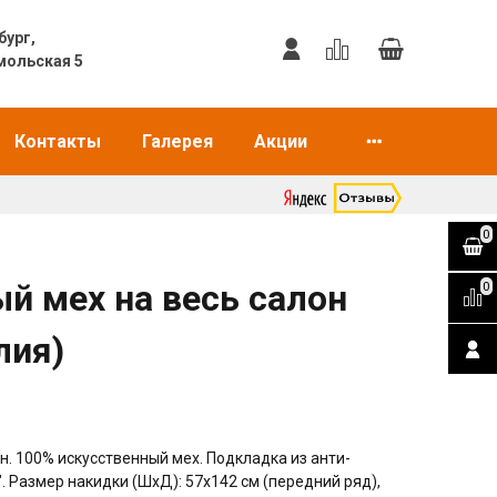
еринбург,
мольская 5
Контакты
Галерея
Акции
0
й мех на весь салон
0
лия)
н. 100% искусственный мех. Подкладка из анти-
". Размер накидки (ШхД): 57х142 см (передний ряд),