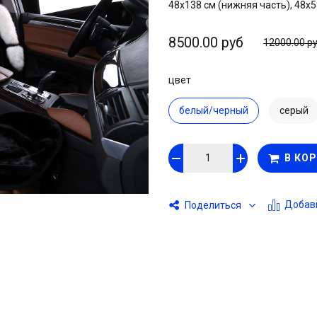
48х138 см (нижняя часть), 48х5
8500.00 руб
12000.00 р
цвет
белый/черный
серый
В КО
Добави
Поделиться