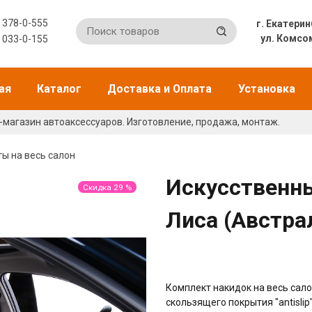
) 378-0-555
г. Екат
ул. Комсо
) 033-0-155
ая
Каталог
Доставка и Оплата
Установка
-магазин автоаксессуаров. Изготовление, продажа, монтаж.
ы на весь салон
Искусственны
Скидка 29 %
Лиса (Австра
Комплект накидок на весь сало
скользящего покрытия "antislip