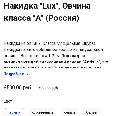
Накидка "Lux", Овчина
класса "А" (Россия)
Накидка из овчины
класса "А" (цельная шкура).
Накидка на автомобильное кресло из натуральной
овчины. Высота ворса 1-2см.
Подклад на
антискользящей силиконовой основе "Antislip"
, это
предотвращает какое-либо движение накидки по
Подробнее
поверхности кресла во время эксплуатации. После
установки, за счет этого специального покрытия,
накидки плотно держатся за поверхность сидений, что
6500.00 руб
8000.00 руб
обеспечивает дополнительный комфорт, особенно на
кожаных автокреслах. Размер накидки 146*56см, что
цвет
по своим параметрам соответствует 90% всех
автомобильных кресел. Крепление на широких
черный
коричневый
серый
белый