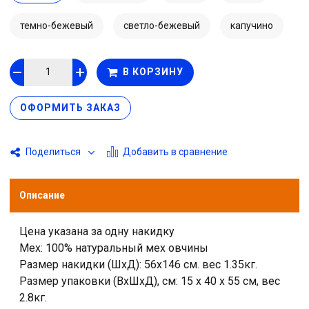
резинках с шайбами-фиксаторами и крепкими
металлическими крючками. Данный вариант накидок
темно-бежевый
светло-бежевый
капучино
смотрится солидно и дорого в салоне любого
автомобиля. Создадут комфорт и уют в салоне
автомобиля, отлично сохраняют тепло в самые лютые
В КОРЗИНУ
морозы. Не скатываются и не линяют, более
длительный срок службы по сравнению с аналогами
ОФОРМИТЬ ЗАКАЗ
из искусственного меха.
Добавить в сравнение
Поделиться
Описание
Цена указана за одну накидку
Мех: 100% натуральный мех овчины
Размер накидки (ШхД): 56х146 см. вес 1.35кг.
Размер упаковки (ВхШхД), см: 15 x 40 x 55 см, вес
2.8кг.