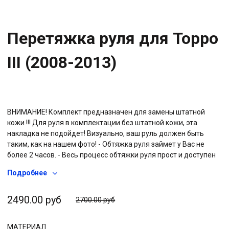
Перетяжка руля для Toppo
III (2008-2013)
ВНИМАНИЕ! Комплект предназначен для замены штатной
кожи !!! Для руля в комплектации без штатной кожи, эта
накладка не подойдет! Визуально, ваш руль должен быть
таким, как на нашем фото! - Обтяжка руля займет у Вас не
более 2 часов. - Весь процесс обтяжки руля прост и доступен
каждому. - Заготовка идеально ложится на руль, включая
Подробнее
спицы руля. - Не нужно шить руками, оплетка уже прошита по
краю, Вам нужно лишь надеть ее на руль и зашнуровать
ниткой (находится в комплекте). Прилагается -подробная
2490.00 руб
2700.00 руб
инструкция с фото каждого этапа. - Оплетка изготовлена из
высококачественной натуральной автомобильной кожи
МАТЕРИАЛ