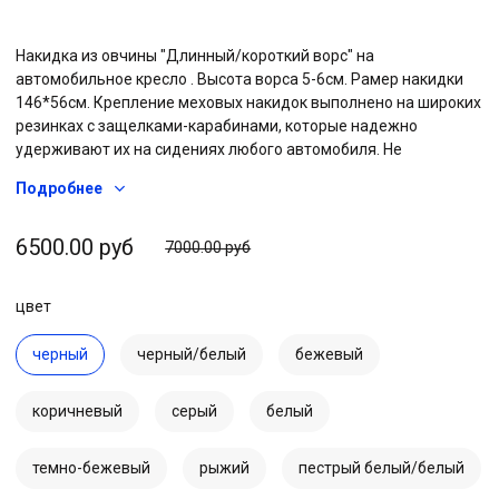
Накидка из овчины "Длинный/короткий ворс" на
автомобильное кресло . Высота ворса 5-6см. Рамер накидки
146*56см. Крепление меховых накидок выполнено на широких
резинках с защелками-карабинами, которые надежно
удерживают их на сидениях любого автомобиля. Не
скатываются и не линяют, более длительный срок службы по
Подробнее
сравнению с искусственными аналогами.
6500.00 руб
7000.00 руб
цвет
черный
черный/белый
бежевый
коричневый
серый
белый
темно-бежевый
рыжий
пестрый белый/белый