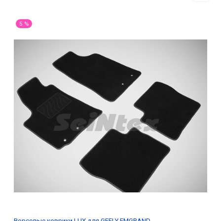
5 %
Ворсовые коврики LUX для GEELY EMGRAND