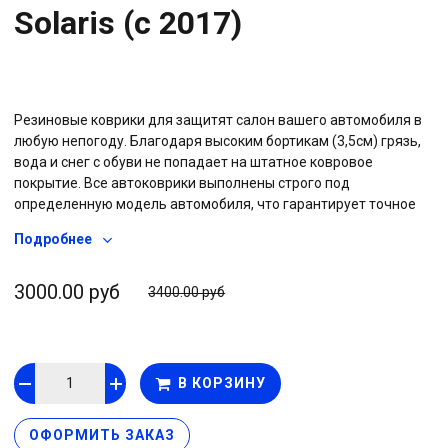
Solaris (с 2017)
Резиновые коврики для защитят салон вашего автомобиля в
любую непогоду. Благодаря высоким бортикам (3,5см) грязь,
вода и снег с обуви не попадает на штатное ковровое
покрытие. Все автоковрики выполнены строго под
определенную модель автомобиля, что гарантирует точное
соответствие формам салона каждого авто. Коврики с бортом
Подробнее
легко выдерживают низкие температуры, резина не “дубеет” и
не ломается на морозе, сохраняет эластичность при любой
погоде. На обратной стороне изделия размещены шипы
3000.00 руб
3400.00 руб
противоскольжения, что позволяет коврам надежно
держаться за штатный ворс и не съезжать под педали.
Автоковрики с высоким бортом не деформируются со
временем, резина сохраняет свои свойства весь срок службы.
В КОРЗИНУ
Коврики не требуют особого ухода, при небольшом
загрязнении достаточно протереть их тряпкой или влажной
салфеткой.
ОФОРМИТЬ ЗАКАЗ