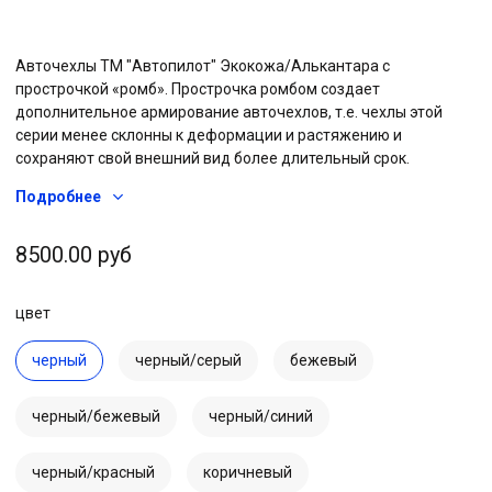
Авточехлы ТМ "Автопилот" Экокожа/Алькантара с
прострочкой «ромб». Прострочка ромбом создает
дополнительное армирование авточехлов, т.е. чехлы этой
серии менее склонны к деформации и растяжению и
сохраняют свой внешний вид более длительный срок.
Комплекты изготавлены под конкретную модель автомобиля,
Подробнее
учитывая его комплектацию, кол-во подголовников и
подлокотников, год выпуска авто. Все комплекты
произведены с учетом сохранения функциональности салона
8500.00 руб
и работоспособности штатных систем безопасности, т.е.
подушек AIRBAG в спинках передних кресел. Установленный
цвет
комплект авточехлов не влияет на работу штатного
подогрева сидений.
черный
черный/серый
бежевый
черный/бежевый
черный/синий
черный/красный
коричневый