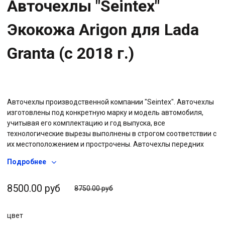
Авточехлы "Seintex"
Экокожа Arigon для Lada
Granta (с 2018 г.)
Авточехлы производственной компании "Seintex". Авточехлы
изготовлены под конкретную марку и модель автомобиля,
учитывая его комплектацию и год выпуска, все
технологические вырезы выполнены в строгом соответствии с
их местоположением и прострочены. Авточехлы передних
сидений, в соответствующей автомобилю комплектации,
Подробнее
имеют специальный эластичный шов, который не мешает
правильному срабатыванию AIRBAG при возможном ДТП.
Экокожа — экологически чистый продукт, не вызывающий
8500.00 руб
8750.00 руб
аллергию. А благодаря своей воздухопроницаемости
материал совершенно не имеет запаха, и не создает
цвет
парникового эффекта. Экокожа была создана как недорогой