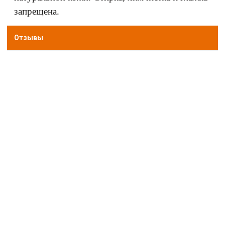
запрещена.
Отзывы
avtopled@yandex.ru
+7 (343) 378-0-555
Обратный звонок
О НАС