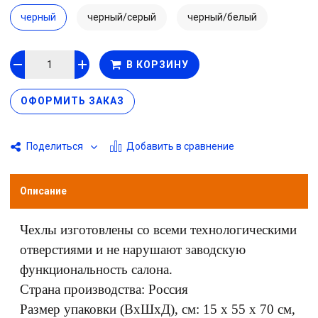
материал, имитирующий натуральную кожу. Сегодняшний
черный
черный/серый
черный/белый
уровень развития производства данного материала позволил
не только придать искусственной коже свойства натуральной,
но и во многом превзойти их.
В КОРЗИНУ
ОФОРМИТЬ ЗАКАЗ
Добавить в сравнение
Поделиться
Описание
Чехлы изготовлены со всеми технологическими
отверстиями и не нарушают заводскую
функциональность салона.
Страна производства: Россия
Размер упаковки (ВхШхД), см: 15 x 55 x 70 см,