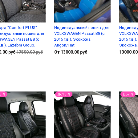
рд "Comfort PLUS".
Индивидуальный пошив для
Индивиду
видуальный пошив для
VOLKSWAGEN Passat B8 (с
VOLKSWAG
WAGEN Passat B8 (с
2015 г.в.). Экокожа
2015 г.в.)
.в.). Lazebra Group.
Arigon/Fiat
Экокожа.
0.00 руб
17500.00 руб
От 13000.00 руб
13000.00
В корзину
Подробнее
3 %
До13 %
До7 %