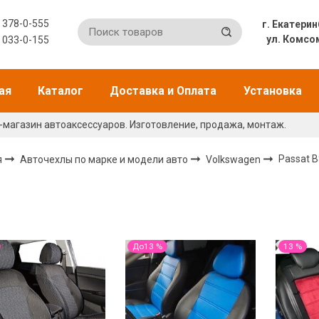
) 378-0-555
г. Екат
ул. Комсо
) 033-0-155
ая
Каталог
Доставка и Оплата
Установка
-магазин автоаксессуаров. Изготовление, продажа, монтаж.
я
Авточехлы по марке и модели авто
Volkswagen
Passat B8
До13 %
13 %