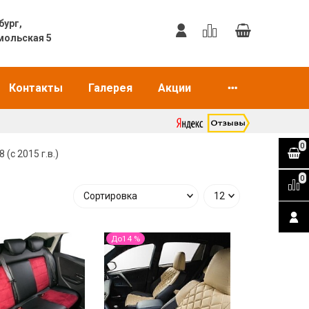
еринбург,
мольская 5
Контакты
Галерея
Акции
0
 (с 2015 г.в.)
0
До14 %