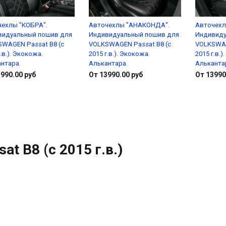
чехлы "КОБРА".
Авточехлы "АНАКОНДА".
Авточехл
видуальный пошив для
Индивидуальный пошив для
Индивиду
WAGEN Passat B8 (с
VOLKSWAGEN Passat B8 (с
VOLKSWAG
г.в.). Экокожа.
2015 г.в.). Экокожа.
2015 г.в.)
нтара.
Алькантара.
Альканта
990.00 руб
От 13990.00 руб
От 13990
Подробнее
Подробнее
sat B8 (с 2015 г.в.)