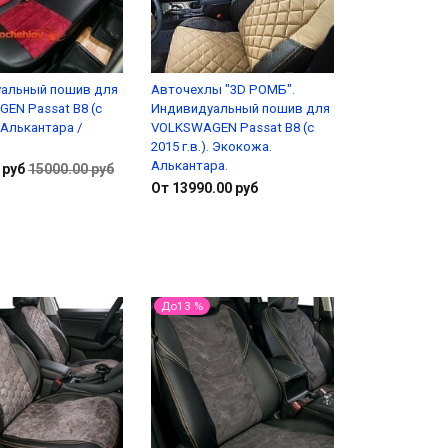
альный пошив для
Авточехлы "3D РОМБ".
EN Passat B8 (с
Индивидуальный пошив для
. Алькантара /
VOLKSWAGEN Passat B8 (с
2015 г.в.). Экокожа.
Алькантара.
 руб
15000.00 руб
От 13990.00 руб
Подробнее
Подробнее
До13 %