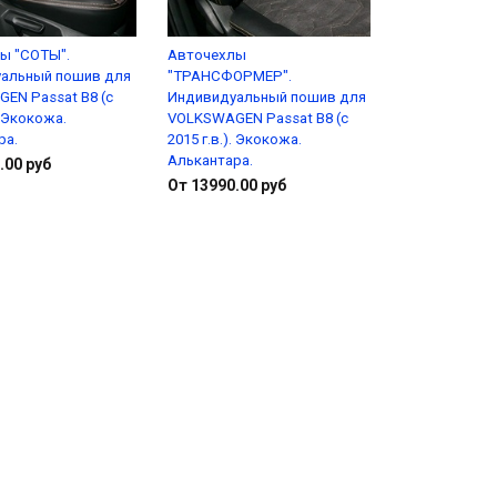
ы "СОТЫ".
Авточехлы
альный пошив для
"ТРАНСФОРМЕР".
EN Passat B8 (с
Индивидуальный пошив для
. Экокожа.
VOLKSWAGEN Passat B8 (с
ра.
2015 г.в.). Экокожа.
Алькантара.
.00 руб
От 13990.00 руб
Подробнее
Подробнее