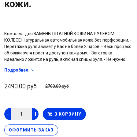
кожи.
Комплект для ЗАМЕНЫ ШТАТНОЙ КОЖИ НА РУЛЕВОМ
КОЛЕСЕ! Натуральная автомобильная кожа без перфорации. -
Перетяжка руля займет у Вас не более 2 часов. - Весь процесс
обтяжки руля прост и доступен каждому. - Заготовка
идеально ложится на руль, включая спицы руля. - Не нужно
шить руками, оплетка уже прошита по краю, Вам нужно лишь
Подробнее
надеть ее на руль и зашнуровать ниткой (находится в
комплекте). Прилагается подробная инструкция с фото
каждого этапа. - Оплетка изготовлена из высококачественной
2490.00 руб
2700.00 руб
натуральной автомобильной кожи толщиной 1мм, идеально
подобранной под цвет салона. Автомобильная кожа более
жесткая и износоустойчивая, имеет стойкую окраску и
рисунок тиснения, менее склонна к растяжению и влиянию
В КОРЗИНУ
химических растворителей.
ОФОРМИТЬ ЗАКАЗ