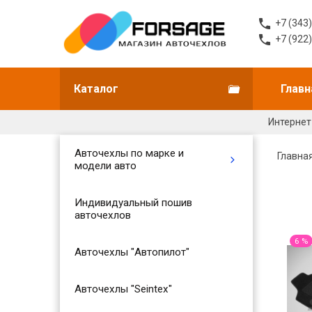
+7 (343
+7 (922
Каталог
Главн
Интернет
Авточехлы по марке и
Главна
модели авто
Индивидуальный пошив
авточехлов
6 %
Авточехлы "Автопилот"
Авточехлы "Seintex"