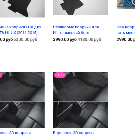
овые коврики LUX для
Резиновые коврики для
Эва-ковр
A HILUX (2011-2015)
Hilux, высокий борт
пять мест
00 руб
5300.00 руб
3990.00 руб
4180.00 руб
2990.00 
В корзину
В корзину
%
10 %
овые 3D коврики
Ворсовые 3D коврики