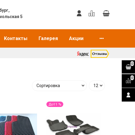
еринбург,
мольская 5
Контакты
Галерея
Акции
0
0
До11 %