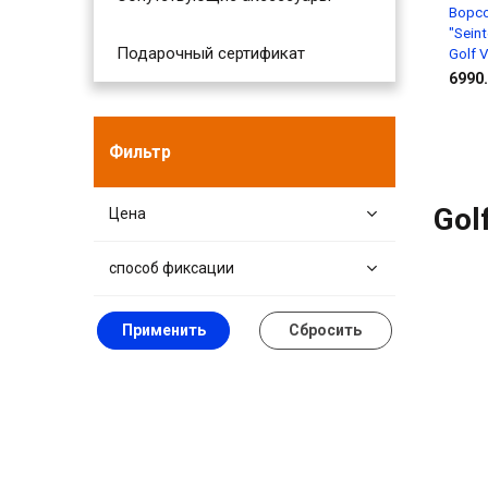
Ворс
"Sein
Подарочный сертификат
Golf V
6990.
Фильтр
Golf
Цена
способ фиксации
Применить
Сбросить