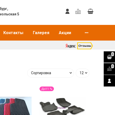
еринбург,
мольская 5
Контакты
Галерея
Акции
0
0
До11 %