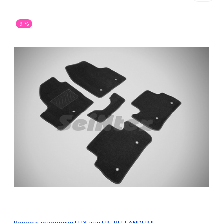
9 %
Ворсовые коврики LUX для LR FREELANDER II