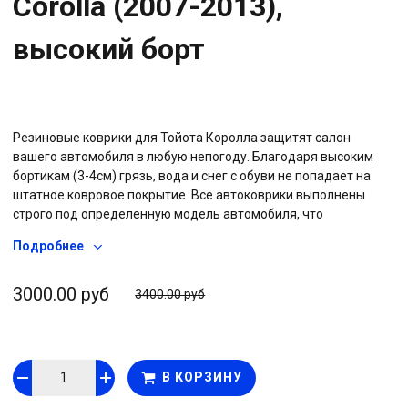
Corolla (2007-2013),
высокий борт
Резиновые коврики для Тойота Королла защитят салон
вашего автомобиля в любую непогоду. Благодаря высоким
бортикам (3-4см) грязь, вода и снег с обуви не попадает на
штатное ковровое покрытие. Все автоковрики выполнены
строго под определенную модель автомобиля, что
гарантирует точное соответствие формам салона каждого
Подробнее
авто. Коврики с бортом легко выдерживают низкие
температуры, резина не “дубеет” и не ломается на морозе,
сохраняет эластичность при любой погоде. На обратной
3000.00 руб
3400.00 руб
стороне изделия размещены шипы противоскольжения, что
позволяет коврам надежно держаться за штатный ворс и не
съезжать под педали. Автоковрики с высоким бортом не
деформируются со временем, резина сохраняет свои
В КОРЗИНУ
свойства весь срок службы. Коврики не требуют особого
ухода, при небольшом загрязнении достаточно протереть их