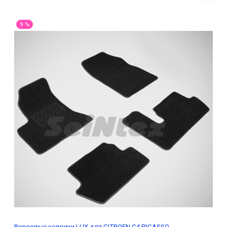
9 %
Ворсовые коврики LUX для CITROEN C4 PICASSO