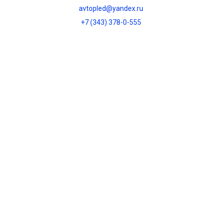
avtopled@yandex.ru
+7 (343) 378-0-555
Обратный звонок
О НАС
О компании
Контакты
Блог
Политика
конфиденциальности
ИНТЕРНЕТ-МАГАЗИН
Каталог
Оплата
Доставка и оплата