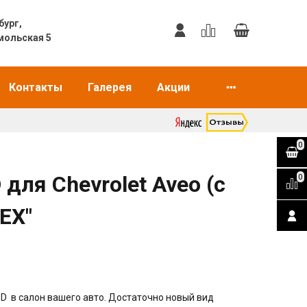
еринбург,
мольская 5
Контакты
Галерея
Акции
0
для Chevrolet Aveo (c
0
EX"
 в салон вашего авто. Достаточно новый вид