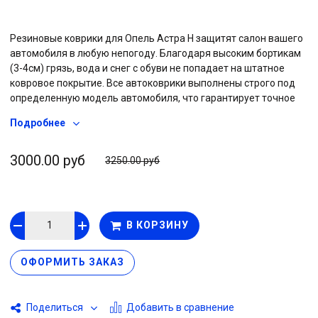
Резиновые коврики для Опель Астра Н защитят салон вашего
автомобиля в любую непогоду. Благодаря высоким бортикам
(3-4см) грязь, вода и снег с обуви не попадает на штатное
ковровое покрытие. Все автоковрики выполнены строго под
определенную модель автомобиля, что гарантирует точное
соответствие формам салона каждого авто. Коврики с бортом
Подробнее
легко выдерживают низкие температуры, резина не “дубеет” и
не ломается на морозе, сохраняет эластичность при любой
погоде. На обратной стороне изделия размещены шипы
3000.00 руб
3250.00 руб
противоскольжения, что позволяет коврам надежно
держаться за штатный ворс и не съезжать под педали.
Автоковрики с высоким бортом не деформируются со
временем, резина сохраняет свои свойства весь срок службы.
В КОРЗИНУ
Коврики не требуют особого ухода, при небольшом
загрязнении достаточно протереть их тряпкой или влажной
салфеткой.
ОФОРМИТЬ ЗАКАЗ
Добавить в сравнение
Поделиться