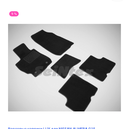
9 %
Ворсовые коврики LUX для NISSAN ALMERA G15