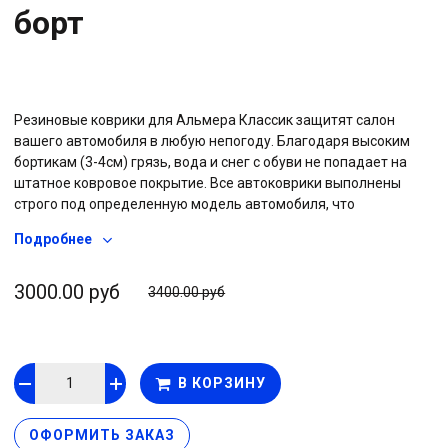
борт
Резиновые коврики для Альмера Классик защитят салон
вашего автомобиля в любую непогоду. Благодаря высоким
бортикам (3-4см) грязь, вода и снег с обуви не попадает на
штатное ковровое покрытие. Все автоковрики выполнены
строго под определенную модель автомобиля, что
гарантирует точное соответствие формам салона каждого
Подробнее
авто. Коврики с бортом легко выдерживают низкие
температуры, резина не “дубеет” и не ломается на морозе,
сохраняет эластичность при любой погоде. На обратной
3000.00 руб
3400.00 руб
стороне изделия размещены шипы противоскольжения, что
позволяет коврам надежно держаться за штатный ворс и не
съезжать под педали. Автоковрики с высоким бортом не
деформируются со временем, резина сохраняет свои
В КОРЗИНУ
свойства весь срок службы. Коврики не требуют особого
ухода, при небольшом загрязнении достаточно протереть их
тряпкой или влажной салфеткой.
ОФОРМИТЬ ЗАКАЗ