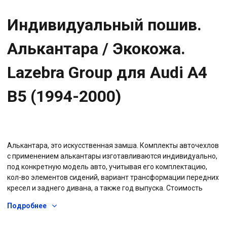
Индивидуальный пошив.
Алькантара / Экокожа.
Lazebra Group для Audi A4
B5 (1994-2000)
Алькантара, это искусственная замша. Комплекты авточехлов
с применением алькантары изготавливаются индивидуально,
под конкретную модель авто, учитывая его комплектацию,
кол-во элементов сидений, вариант трансформации передних
кресел и заднего дивана, а также год выпуска. Стоимость
указана за полный комплект авточехлов, включая все
Подробнее
сидения, спинки кресел, подголовники и все подлокотники
пятиместного автомобиля. Заказчик сам выбирает дизайн,