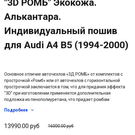
"3D РОМБ" Экокожа.
Алькантара.
Индивидуальный пошив
для Audi A4 B5 (1994-2000)
Основное отличие авточехлов «3Д РОМБ» от комплектов с
прострочкой «Ромб» или от авточехлов с горизонтальной
прострочкой заключается в том, что для придания эффекта
"3D" при изготовлении применяется дополнительная
подложка из пенополиуретана, что придает ромбам
дополнительный объем и визуальный эффект, называемый
Подробнее
"3D", а также используется дополнительная подкладка из
плотного спанбонда, что в совокупности, увеличивает
износостойкость, т.е. со временем такие чехлы меньше
13990.00 руб
16000.00 руб
подвержены растяжению и рассчитаны на более длительный