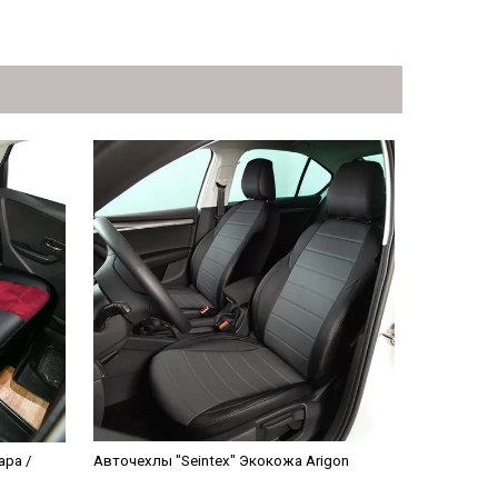
ра /
Авточехлы "Seintex" Экокожа Arigon