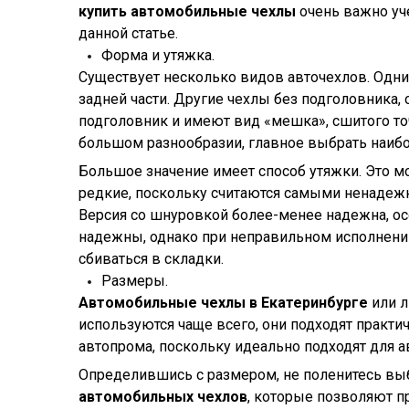
купить автомобильные чехлы
очень важно уч
данной статье.
Форма и утяжка.
Существует несколько видов авточехлов. Одни
задней части. Другие чехлы без подголовника, 
подголовник и имеют вид «мешка», сшитого то
большом разнообразии, главное выбрать наиб
Большое значение имеет способ утяжки. Это мо
редкие, поскольку считаются самыми ненадежн
Версия со шнуровкой более-менее надежна, о
надежны, однако при неправильном исполнении
сбиваться в складки.
Размеры.
Автомобильные чехлы в Екатеринбурге
или л
используются чаще всего, они подходят практ
автопрома, поскольку идеально подходят для 
Определившись с размером, не поленитесь вы
автомобильных чехлов
, которые позволяют п