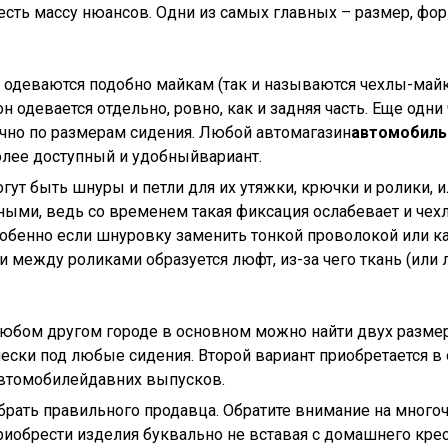
есть массу нюансов. Одни из самых главных – размер, фор
 одеваются подобно майкам (так и называются чехлы-майк
он одевается отдельно, ровно, как и задняя часть. Еще од
чно по размерам сидения. Любой автомагазин
автомобил
олее доступный и удобныйвариант.
гут быть шнуры и петли для их утяжки, крючки и ролики, 
ыми, ведь со временем такая фиксация ослабевает и чехл
собенно если шнуровку заменить тонкой проволокой или 
 между роликами образуется люфт, из-за чего ткань (или
юбом другом городе в основном можно найти двух размер
ически под любые сидения. Второй вариант приобретается 
автомобилейдавних выпусков.
брать правильного продавца. Обратите внимание на мног
риобрести изделия буквально не вставая с домашнего крес